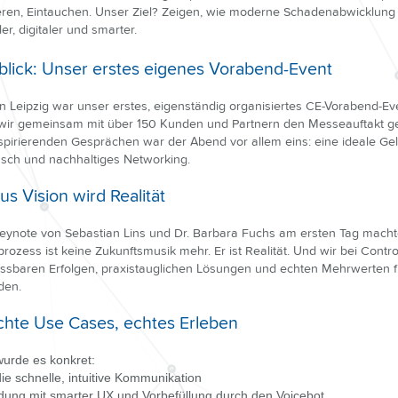
eren, Eintauchen. Unser Ziel? Zeigen, wie moderne Schadenabwicklung
ler, digitaler und smarter.
blick: Unser erstes eigenes Vorabend-Event
in Leipzig war unser erstes, eigenständig organisiertes CE-Vorabend-Ev
ir gemeinsam mit über 150 Kunden und Partnern den Messeauftakt ge
pirierenden Gesprächen war der Abend vor allem eins: eine ideale Gel
usch und nachhaltiges Networking.
us Vision wird Realität
Keynote von Sebastian Lins und Dr. Barbara Fuchs am ersten Tag machte
prozess ist keine Zukunftsmusik mehr. Er ist Realität. Und wir bei Contro
essbaren Erfolgen, praxistauglichen Lösungen und echten Mehrwerten fü
den.
chte Use Cases, echtes Erleben
urde es konkret:
ie schnelle, intuitive Kommunikation
ung mit smarter UX und Vorbefüllung durch den Voicebot