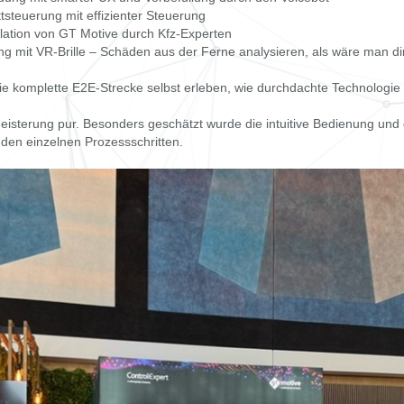
ttsteuerung mit effizienter Steuerung
lation von GT Motive durch Kfz-Experten
g mit VR-Brille – Schäden aus der Ferne analysieren, als wäre man dir
e komplette E2E-Strecke selbst erleben, wie durchdachte Technologie
sterung pur. Besonders geschätzt wurde die intuitive Bedienung und d
den einzelnen Prozessschritten.