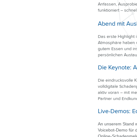
Anfassen, Ausprobi
funktioniert – schnel
Abend mit Aus
Das erste Highlight 
Atmosphäre haben w
gutem Essen und ins
persönlichen Austa
Die Keynote: A
Die eindrucksvolle 
volldigitale Schaden
aktiv voran – mit m
Partner und Endkun
Live-Demos: E
An unserem Stand w
Voicebot-Demo für d
Online-Schadenmeld