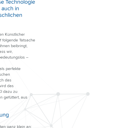
se Technologie
t auch in
schlichen
en Künstlicher
uf folgende Tatsache
ihnen beibringt,
ass wir,
 bedeutungslos –
als perfekte
ischen
rch das
wird das
KI dazu zu
n gefüttert, aus
nnung
ten ganz klein an: