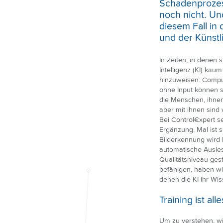
Schadenprozes
noch nicht. Und
diesem Fall in
und der Künstli
In Zeiten, in denen 
Intelligenz (KI) ka
hinzuweisen: Comput
ohne Input können si
die Menschen, ihnen
aber mit ihnen sind 
Bei Control€xpert se
Ergänzung. Mal ist s
Bilderkennung wird b
automatische Ausles
Qualitätsniveau ges
befähigen, haben wir
denen die KI ihr Wis
Training ist a
Um zu verstehen, wi