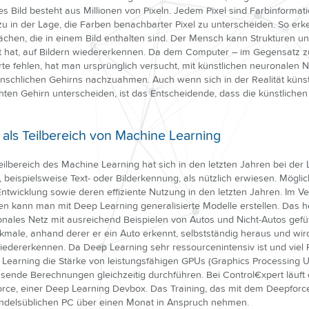
es Bild besteht aus Millionen von Pixeln. Jedem Pixel sind Farbinforma
zu in der Lage, die Farben benachbarter Pixel zu unterscheiden. So er
ächen, die in einem Bild enthalten sind. Der Mensch kann Strukturen un
nt hat, auf Bildern wiedererkennen. Da dem Computer – im Gegensatz
te fehlen, hat man ursprünglich versucht, mit künstlichen neuronalen 
schlichen Gehirns nachzuahmen. Auch wenn sich in der Realität künst
ten Gehirn unterscheiden, ist das Entscheidende, dass die künstlichen
als Teilbereich von Machine Learning
eilbereich des Machine Learning hat sich in den letzten Jahren bei de
 beispielsweise Text- oder Bilderkennung, als nützlich erwiesen. Mögl
ntwicklung sowie deren effiziente Nutzung in den letzten Jahren. Im Ve
n kann man mit Deep Learning generalisierte Modelle erstellen. Das he
onales Netz mit ausreichend Beispielen von Autos und Nicht-Autos gefütt
kmale, anhand derer er ein Auto erkennt, selbstständig heraus und wird
iedererkennen. Da Deep Learning sehr ressourcenintensiv ist und vie
p Learning die Stärke von leistungsfähigen GPUs (Graphics Processing U
ende Berechnungen gleichzeitig durchführen. Bei Control€xpert läuft
ce, einer Deep Learning Devbox. Das Training, das mit dem Deepforc
ndelsüblichen PC über einen Monat in Anspruch nehmen.