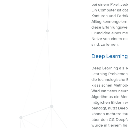
bei einem Pixel. Jed
Ein Computer ist da
Konturen und Farbfl
Alltag kennengeler
diese Erfahrungswer
Grundidee eines men
Netze von einem ech
sind, zu lernen.
Deep Learning 
Deep Learning als T
Learning Problemen,
die technologische E
klassischen Methode
Wird ein tiefes neur
Algorithmus die Mer
möglichen Bildern w
benötigt, nutzt Dee
können mehrere taus
über den C€ Deepfor
würde mit einem ha