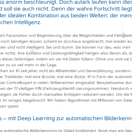
s enorm beschleunigt. Doch autark laufen kann die
 soll sie auch nicht. Denn der wahre Fortschritt lieg
 der idealen Kombination aus beiden Welten: der men
chen Intelligenz.
sich Faszination und Begeisterung über die Möglichkeiten und Fähigkeit
um noch bändigen lassen, scheint es durchaus angebracht, mal wieder a
er sind nicht intelligent. Sie sind dumm. Sie können nur das, was man 
e nichts. Ihre Existenz und Leistungsfähigkeit hängen also davon ab, d
 etwas beibringen, indem wir sie mit Daten füttern. Ohne uns sind sie
wir zu so viel mehr in der Lage.
hen wir KI seit jeher nicht als Allheilmittel und Generallösung, sondern 
ie Triebfeder, mal eine Brücke, mal eine Stütze. KI in Form der automat
ei Control€xpert in vielen Teilbereichen eingesetzt: Beispielsweise du
en der 17-stelligen FIN (Fahrzeug-Identifi zierungsnummer). Hierdurch 
teigert, da Fehler durch manuelles Eintippen reduziert werden. Um die 
 ihr einiges beigebracht. Wir haben Algorithmen mit Millionen von Date
sen speist.
lles – mit Deep Learning zur automatischen Bilderke
e automatische Bilderkennung im Detail funktioniert, fängt man am bes