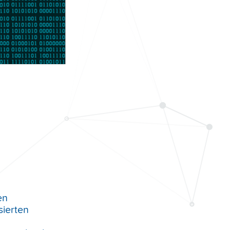
en
sierten