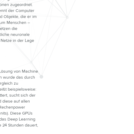
tionen zugeordnet.
kennt der Computer
d Objekte, die er im
 zum Menschen –
Netzen die
liche neuronale
 Netze in der Lage
r Lösung von Machine
ich wurde das durch
rgleich zu
ißt beispielsweise:
ert, sucht sich der
 diese auf allen
l Rechenpower
nits). Diese GPUs
 das Deep Learning
e 24 Stunden dauert,